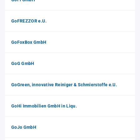
GoFREZZOR e.U.
GoFoxBox GmbH
GoG GmbH
GoGreen, innovative Reiniger & Schmierstoffe e.U.
GoHi Immobilien GmbH in Liqu.
GoJo GmbH