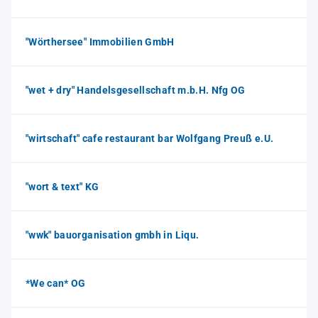
"Wörthersee" Immobilien GmbH
"wet + dry" Handelsgesellschaft m.b.H. Nfg OG
"wirtschaft" cafe restaurant bar Wolfgang Preuß e.U.
"wort & text" KG
"wwk" bauorganisation gmbh in Liqu.
*We can* OG