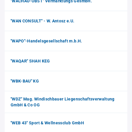
"WACHAU-OBST" Vermarktungs GesmbH.
"WAN CONSULT" - W. Antosz e.U.
"WAPO"-Handelsgesellschaft m.b.H.
"WAQAR" SHAH KEG
"WBK-BAU" KG
"WDZ" Mag. Windischbauer Liegenschaftsverwaltung
GmbH & Co OG
"WEB 43" Sport & Wellnessclub GmbH