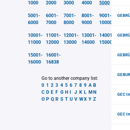
1000
2000
3000
4000
5000
5001-
6001-
7001-
8001-
9001-
GEBRÜ
6000
7000
8000
9000
10000
10001-
11001-
12001-
13001-
14001-
GEBR
11000
12000
13000
14000
15000
15001-
16001-
GEBRÜ
16000
16838
GEBUR
Go to another company list:
0
1
2
3
4
5
6
7
8
9
A
B
C
D
E
F
G
H
I
J
K
L
M
N
GEC I
O
P
Q
R
S
T
U
V
W
X
Y
Z
GEC I