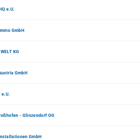
HQ e.U.
Immo GmbH
WELT KG
Austria GmbH
 e.U.
oßhofen - Glinzendorf OG
Installationen GmbH