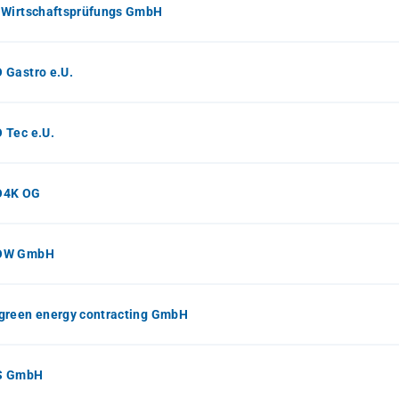
 Wirtschaftsprüfungs GmbH
 Gastro e.U.
 Tec e.U.
O4K OG
OW GmbH
green energy contracting GmbH
S GmbH