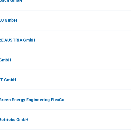
Dach GmbH
KU GmbH
E AUSTRIA GmbH
 GmbH
IT GmbH
Green Energy Engineering FlexCo
Betriebs GmbH