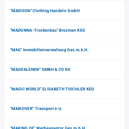
"MADISON" Clothing Handels-GmbH
"MADONNA-Trockenbau" Brozman KEG
"MAG" Immobilienverwaltung Ges.m.b.H.
"MAGDALENEN" GMBH & CO KG
"MAGIC WORLD" ELISABETH TISCHLER KEG
"MAIKOVER" Transport e.U.
"MAKING OF" Werbeagentur Ges.m.b.H.