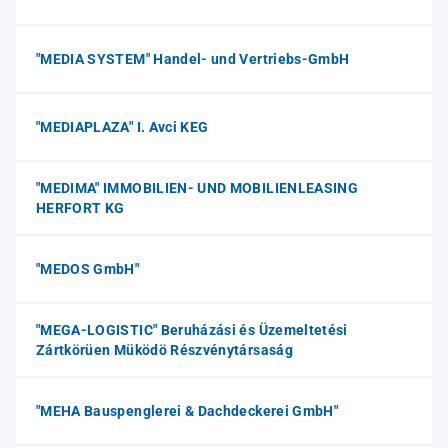
"MEDIA SYSTEM" Handel- und Vertriebs-GmbH
"MEDIAPLAZA" I. Avci KEG
"MEDIMA" IMMOBILIEN- UND MOBILIENLEASING
HERFORT KG
"MEDOS GmbH"
"MEGA-LOGISTIC" Beruházási és Üzemeltetési
Zártkörüen Müködö Részvénytársaság
"MEHA Bauspenglerei & Dachdeckerei GmbH"