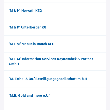
"M & H" Horvath KEG
"M & P" Unterberger KG
"M + M" Manuela Rauch KEG
"M T M" Information Services Raynoschek & Partner
GmbH
"M. Erthal & Co." Beteiligungsgesellschaft m.b.H.
"M.B. Gold and more e.U."