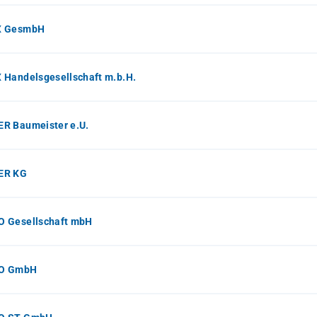
X GesmbH
 Handelsgesellschaft m.b.H.
R Baumeister e.U.
ER KG
 Gesellschaft mbH
O GmbH