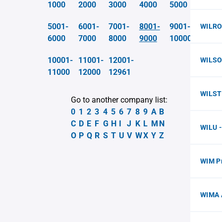
1000
2000
3000
4000
5000
5001-
6001-
7001-
8001-
9001-
WILRO
6000
7000
8000
9000
10000
10001-
11001-
12001-
WILSO
11000
12000
12961
WILST
Go to another company list:
0
1
2
3
4
5
6
7
8
9
A
B
C
D
E
F
G
H
I
J
K
L
M
N
WILU 
O
P
Q
R
S
T
U
V
W
X
Y
Z
WIM P
WIMA 