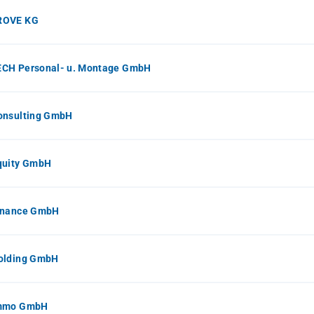
ROVE KG
CH Personal- u. Montage GmbH
onsulting GmbH
quity GmbH
inance GmbH
olding GmbH
mmo GmbH