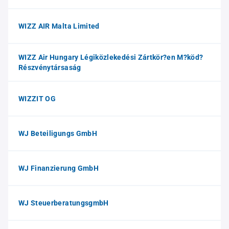
WIZZ AIR Malta Limited
WIZZ Air Hungary Légiközlekedési Zártkör?en M?köd?
Részvénytársaság
WIZZIT OG
WJ Beteiligungs GmbH
WJ Finanzierung GmbH
WJ SteuerberatungsgmbH