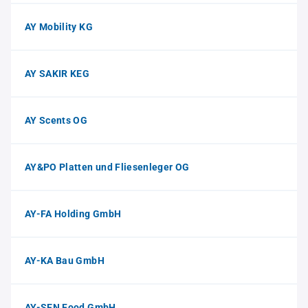
AY Mobility KG
AY SAKIR KEG
AY Scents OG
AY&PO Platten und Fliesenleger OG
AY-FA Holding GmbH
AY-KA Bau GmbH
AY-SEN Food GmbH