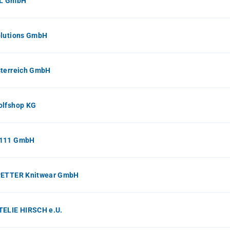
IL GmbH
olutions GmbH
sterreich GmbH
olfshop KG
111 GmbH
PETTER Knitwear GmbH
TELIE HIRSCH e.U.