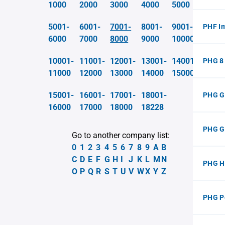
1000
2000
3000
4000
5000
5001-
6001-
7001-
8001-
9001-
PHF I
6000
7000
8000
9000
10000
10001-
11001-
12001-
13001-
14001-
PHG 8
11000
12000
13000
14000
15000
15001-
16001-
17001-
18001-
PHG G
16000
17000
18000
18228
PHG 
Go to another company list:
0
1
2
3
4
5
6
7
8
9
A
B
C
D
E
F
G
H
I
J
K
L
M
N
PHG H
O
P
Q
R
S
T
U
V
W
X
Y
Z
PHG P