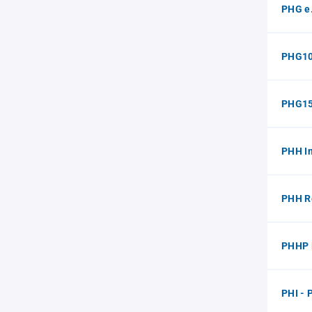
PHG e
PHG10
PHG15
PHH I
PHH R
PHHP 
PHI -