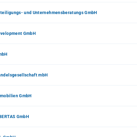
eteiligungs- und Unternehmensberatungs GmbH
evelopment GmbH
mbH
andelsgesellschaft mbH
mmobilien GmbH
IBERTAS GmbH