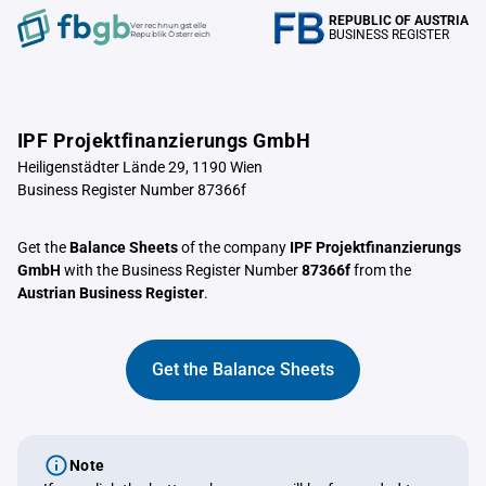
REPUBLIC OF AUSTRIA
Verrechnungstelle
BUSINESS REGISTER
Republik Österreich
IPF Projektfinanzierungs GmbH
Heiligenstädter Lände 29, 1190 Wien
Business Register Number 87366f
Get the
Balance Sheets
of the company
IPF Projektfinanzierungs
GmbH
with the Business Register Number
87366f
from the
Austrian Business Register
.
Get the Balance Sheets
Note