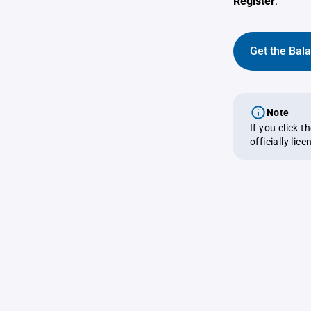
Register
.
Get the Bal
Note
If you click 
officially lic