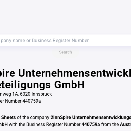
Search
pire Unternehmensentwick
eteiligungs GmbH
enweg 1A, 6020 Innsbruck
ter Number 440759a
 Sheets
of the company
2InnSpire Unternehmensentwicklungs
GmbH
with the Business Register Number
440759a
from the
Aust